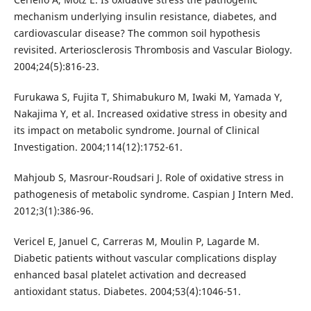
mechanism underlying insulin resistance, diabetes, and
cardiovascular disease? The common soil hypothesis
revisited. Arteriosclerosis Thrombosis and Vascular Biology.
2004;24(5):816-23.
Furukawa S, Fujita T, Shimabukuro M, Iwaki M, Yamada Y,
Nakajima Y, et al. Increased oxidative stress in obesity and
its impact on metabolic syndrome. Journal of Clinical
Investigation. 2004;114(12):1752-61.
Mahjoub S, Masrour-Roudsari J. Role of oxidative stress in
pathogenesis of metabolic syndrome. Caspian J Intern Med.
2012;3(1):386-96.
Vericel E, Januel C, Carreras M, Moulin P, Lagarde M.
Diabetic patients without vascular complications display
enhanced basal platelet activation and decreased
antioxidant status. Diabetes. 2004;53(4):1046-51.