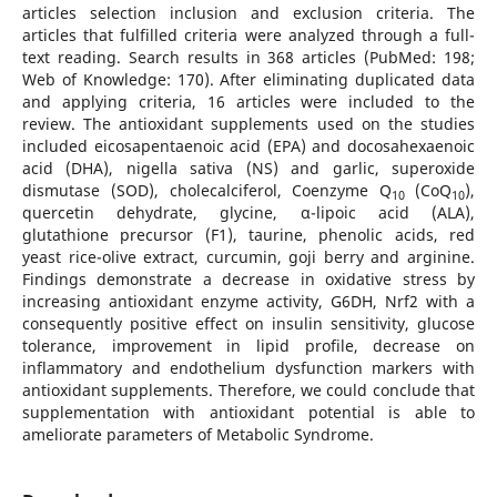
articles selection inclusion and exclusion criteria. The
articles that fulfilled criteria were analyzed through a full-
text reading. Search results in 368 articles (PubMed: 198;
Web of Knowledge: 170). After eliminating duplicated data
and applying criteria, 16 articles were included to the
review. The antioxidant supplements used on the studies
included eicosapentaenoic acid (EPA) and docosahexaenoic
acid (DHA), nigella sativa (NS) and garlic, superoxide
dismutase (SOD), cholecalciferol, Coenzyme Q
(CoQ
),
10
10
quercetin dehydrate, glycine, α-lipoic acid (ALA),
glutathione precursor (F1), taurine, phenolic acids, red
yeast rice-olive extract, curcumin, goji berry and arginine.
Findings demonstrate a decrease in oxidative stress by
increasing antioxidant enzyme activity, G6DH, Nrf2 with a
consequently positive effect on insulin sensitivity, glucose
tolerance, improvement in lipid profile, decrease on
inflammatory and endothelium dysfunction markers with
antioxidant supplements. Therefore, we could conclude that
supplementation with antioxidant potential is able to
ameliorate parameters of Metabolic Syndrome.