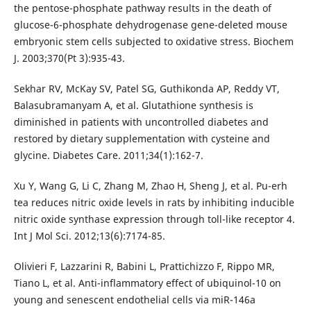
the pentose-phosphate pathway results in the death of
glucose-6-phosphate dehydrogenase gene-deleted mouse
embryonic stem cells subjected to oxidative stress. Biochem
J. 2003;370(Pt 3):935-43.
Sekhar RV, McKay SV, Patel SG, Guthikonda AP, Reddy VT,
Balasubramanyam A, et al. Glutathione synthesis is
diminished in patients with uncontrolled diabetes and
restored by dietary supplementation with cysteine and
glycine. Diabetes Care. 2011;34(1):162-7.
Xu Y, Wang G, Li C, Zhang M, Zhao H, Sheng J, et al. Pu-erh
tea reduces nitric oxide levels in rats by inhibiting inducible
nitric oxide synthase expression through toll-like receptor 4.
Int J Mol Sci. 2012;13(6):7174-85.
Olivieri F, Lazzarini R, Babini L, Prattichizzo F, Rippo MR,
Tiano L, et al. Anti-inflammatory effect of ubiquinol-10 on
young and senescent endothelial cells via miR-146a