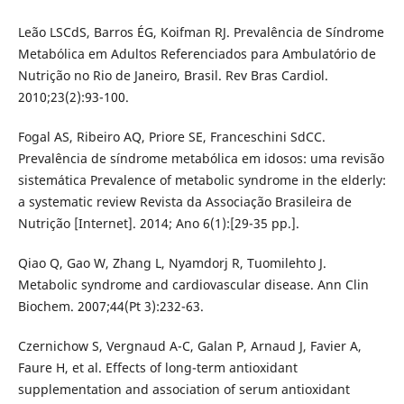
Leão LSCdS, Barros ÉG, Koifman RJ. Prevalência de Síndrome
Metabólica em Adultos Referenciados para Ambulatório de
Nutrição no Rio de Janeiro, Brasil. Rev Bras Cardiol.
2010;23(2):93-100.
Fogal AS, Ribeiro AQ, Priore SE, Franceschini SdCC.
Prevalência de síndrome metabólica em idosos: uma revisão
sistemática Prevalence of metabolic syndrome in the elderly:
a systematic review Revista da Associação Brasileira de
Nutrição [Internet]. 2014; Ano 6(1):[29-35 pp.].
Qiao Q, Gao W, Zhang L, Nyamdorj R, Tuomilehto J.
Metabolic syndrome and cardiovascular disease. Ann Clin
Biochem. 2007;44(Pt 3):232-63.
Czernichow S, Vergnaud A-C, Galan P, Arnaud J, Favier A,
Faure H, et al. Effects of long-term antioxidant
supplementation and association of serum antioxidant