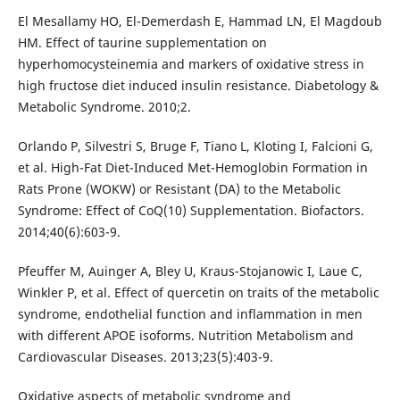
El Mesallamy HO, El-Demerdash E, Hammad LN, El Magdoub
HM. Effect of taurine supplementation on
hyperhomocysteinemia and markers of oxidative stress in
high fructose diet induced insulin resistance. Diabetology &
Metabolic Syndrome. 2010;2.
Orlando P, Silvestri S, Bruge F, Tiano L, Kloting I, Falcioni G,
et al. High-Fat Diet-Induced Met-Hemoglobin Formation in
Rats Prone (WOKW) or Resistant (DA) to the Metabolic
Syndrome: Effect of CoQ(10) Supplementation. Biofactors.
2014;40(6):603-9.
Pfeuffer M, Auinger A, Bley U, Kraus-Stojanowic I, Laue C,
Winkler P, et al. Effect of quercetin on traits of the metabolic
syndrome, endothelial function and inflammation in men
with different APOE isoforms. Nutrition Metabolism and
Cardiovascular Diseases. 2013;23(5):403-9.
Oxidative aspects of metabolic syndrome and