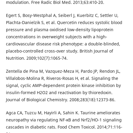
modulation. Free Radic Biol Med. 2013;63:410-20.
Egert S, Bosy-Westphal A, Seiberl J, Kuerbitz C, Settler U,
Plachta-Danielzik S, et al. Quercetin reduces systolic blood
pressure and plasma oxidised low-density lipoprotein
concentrations in overweight subjects with a high-
cardiovascular disease risk phenotype: a double-blinded,
placebo-controlled cross-over study. British Journal of
Nutrition. 2009;102(7):1065-74.
Zentella de Pina M, Vazquez-Meza H, Pardo JP, Rendon JL,
Villalobos-Molina R, Riveros-Rosas H, et al. Signaling the
signal, cyclic AMP-dependent protein kinase inhibition by
insulin-formed H2O2 and reactivation by thioredoxin.
Journal of Biological Chemistry. 2008;283(18):12373-86.
Agca CA, Tuzcu M, Hayirli A, Sahin K. Taurine ameliorates
neuropathy via regulating NF-κB and Nrf2/HO-1 signaling
cascades in diabetic rats. Food Chem Toxicol. 2014;71:116-