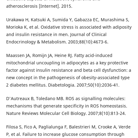
atherosclerosis [Internet]. 2015.
Urakawa H, Katsuki A, Sumida Y, Gabazza EC, Murashima S,
Morioka K, et al. Oxidative stress is associated with adiposity
and insulin resistance in men. Journal of Clinical
Endocrinology & Metabolism. 2003;88(10):4673-6.
Maassen JA, Romijn JA, Heine RJ. Fatty acid-induced
mitochondrial uncoupling in adipocytes as a key protective
factor against insulin resistance and beta cell dysfunction: a
new concept in the pathogenesis of obesity-associated type
2 diabetes mellitus. Diabetologia. 2007;50(10):2036-41.
D'Autreaux B, Toledano MB. ROS as signalling molecules:
mechanisms that generate specificity in ROS homeostasis.
Nature Reviews Molecular Cell Biology. 2007;8(10):813-24.
Filosa S, Fico A, Paglialunga F, Balestrieri M, Crooke A, Verde
P, et al. Failure to increase glucose consumption through