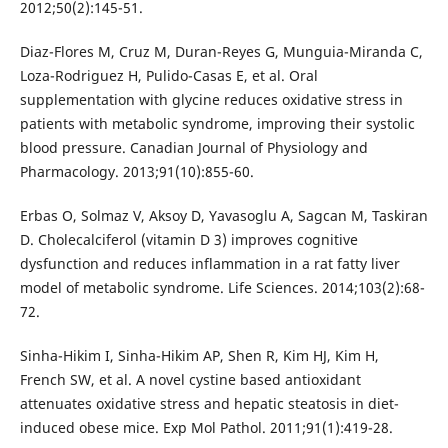
2012;50(2):145-51.
Diaz-Flores M, Cruz M, Duran-Reyes G, Munguia-Miranda C,
Loza-Rodriguez H, Pulido-Casas E, et al. Oral
supplementation with glycine reduces oxidative stress in
patients with metabolic syndrome, improving their systolic
blood pressure. Canadian Journal of Physiology and
Pharmacology. 2013;91(10):855-60.
Erbas O, Solmaz V, Aksoy D, Yavasoglu A, Sagcan M, Taskiran
D. Cholecalciferol (vitamin D 3) improves cognitive
dysfunction and reduces inflammation in a rat fatty liver
model of metabolic syndrome. Life Sciences. 2014;103(2):68-
72.
Sinha-Hikim I, Sinha-Hikim AP, Shen R, Kim HJ, Kim H,
French SW, et al. A novel cystine based antioxidant
attenuates oxidative stress and hepatic steatosis in diet-
induced obese mice. Exp Mol Pathol. 2011;91(1):419-28.