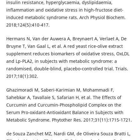
insulin resistance, hyperglycaemia, dyslipidaemia,
inflammation and oxidative stress in high-fructose diet-
induced metabolic syndrome rats. Arch Physiol Biochem.
2018;124(5):410-417.
Hermans N, Van der Auwera A, Breynaert A, Verlaet A, De
Bruyne T, Van Gaal L, et al. A red yeast rice-olive extract
supplement reduces biomarkers of oxidative stress, OxLDL
and Lp-PLA2, in subjects with metabolic syndrome: a
randomised, double-blind, placebo-controlled trial. Trials.
2017;18(1):302.
Ghazimoradi M, Saberi-Karimian M, Mohammadi F,
Sahebkar A, Tavallaie S, Safarian H, et al. The Effects of
Curcumin and Curcumin-Phospholipid Complex on the
Serum Pro-oxidant-Antioxidant Balance in Subjects with
Metabolic Syndrome. Phytother Res. 2017;31(11):1715-1721.
de Souza Zanchet MZ, Nardi GM, de Oliveira Souza Bratti L,