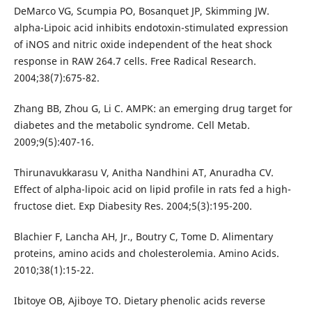
DeMarco VG, Scumpia PO, Bosanquet JP, Skimming JW.
alpha-Lipoic acid inhibits endotoxin-stimulated expression
of iNOS and nitric oxide independent of the heat shock
response in RAW 264.7 cells. Free Radical Research.
2004;38(7):675-82.
Zhang BB, Zhou G, Li C. AMPK: an emerging drug target for
diabetes and the metabolic syndrome. Cell Metab.
2009;9(5):407-16.
Thirunavukkarasu V, Anitha Nandhini AT, Anuradha CV.
Effect of alpha-lipoic acid on lipid profile in rats fed a high-
fructose diet. Exp Diabesity Res. 2004;5(3):195-200.
Blachier F, Lancha AH, Jr., Boutry C, Tome D. Alimentary
proteins, amino acids and cholesterolemia. Amino Acids.
2010;38(1):15-22.
Ibitoye OB, Ajiboye TO. Dietary phenolic acids reverse