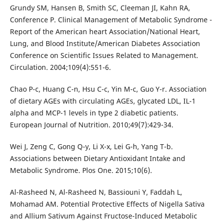
Grundy SM, Hansen B, Smith SC, Cleeman JI, Kahn RA,
Conference P. Clinical Management of Metabolic Syndrome -
Report of the American heart Association/National Heart,
Lung, and Blood Institute/American Diabetes Association
Conference on Scientific Issues Related to Management.
Circulation. 2004;109(4):551-6.
Chao P-c, Huang C-n, Hsu C-c, Yin M-c, Guo Y-r. Association
of dietary AGEs with circulating AGEs, glycated LDL, IL-1
alpha and MCP-1 levels in type 2 diabetic patients.
European Journal of Nutrition. 2010;49(7):429-34.
Wei J, Zeng C, Gong Q-y, Li X-x, Lei G-h, Yang T-b.
Associations between Dietary Antioxidant Intake and
Metabolic Syndrome. Plos One. 2015;10(6).
Al-Rasheed N, Al-Rasheed N, Bassiouni Y, Faddah L,
Mohamad AM. Potential Protective Effects of Nigella Sativa
and Allium Sativum Against Fructose-Induced Metabolic