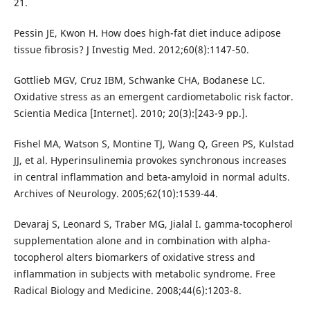
21.
Pessin JE, Kwon H. How does high-fat diet induce adipose
tissue fibrosis? J Investig Med. 2012;60(8):1147-50.
Gottlieb MGV, Cruz IBM, Schwanke CHA, Bodanese LC.
Oxidative stress as an emergent cardiometabolic risk factor.
Scientia Medica [Internet]. 2010; 20(3):[243-9 pp.].
Fishel MA, Watson S, Montine TJ, Wang Q, Green PS, Kulstad
JJ, et al. Hyperinsulinemia provokes synchronous increases
in central inflammation and beta-amyloid in normal adults.
Archives of Neurology. 2005;62(10):1539-44.
Devaraj S, Leonard S, Traber MG, Jialal I. gamma-tocopherol
supplementation alone and in combination with alpha-
tocopherol alters biomarkers of oxidative stress and
inflammation in subjects with metabolic syndrome. Free
Radical Biology and Medicine. 2008;44(6):1203-8.