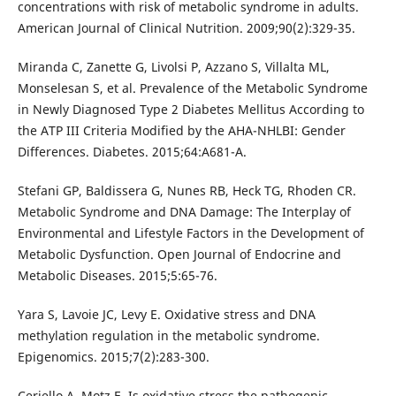
concentrations with risk of metabolic syndrome in adults.
American Journal of Clinical Nutrition. 2009;90(2):329-35.
Miranda C, Zanette G, Livolsi P, Azzano S, Villalta ML,
Monselesan S, et al. Prevalence of the Metabolic Syndrome
in Newly Diagnosed Type 2 Diabetes Mellitus According to
the ATP III Criteria Modified by the AHA-NHLBI: Gender
Differences. Diabetes. 2015;64:A681-A.
Stefani GP, Baldissera G, Nunes RB, Heck TG, Rhoden CR.
Metabolic Syndrome and DNA Damage: The Interplay of
Environmental and Lifestyle Factors in the Development of
Metabolic Dysfunction. Open Journal of Endocrine and
Metabolic Diseases. 2015;5:65-76.
Yara S, Lavoie JC, Levy E. Oxidative stress and DNA
methylation regulation in the metabolic syndrome.
Epigenomics. 2015;7(2):283-300.
Ceriello A, Motz E. Is oxidative stress the pathogenic