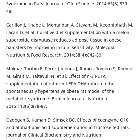
Syndrome in Rats. Journal of Oleo Science. 2014;63(8):839-
48.
Carillon J, Knabe L, Montalban A, Stevant M, Keophiphath M,
Lacan D, et al. Curative diet supplementation with a melon
superoxide dismutase reduces adipose tissue in obese
hamsters by improving insulin sensitivity. Molecular
Nutrition & Food Research. 2014;58(4):842-50.
Molinar-Toribio E, Perez-Jimenez J, Ramos-Romero S, Romeu
M, Giralt M, Taltavull N, et al. Effect of n-3 PUFA
supplementation at different EPA:DHA ratios on the
spontaneously hypertensive obese rat model of the
metabolic syndrome. British Journal of Nutrition.
2015;113(6):878-87.
Ozdogan S, Kaman D, Simsek BC. Effects of coenzyme Q10
and alpha-lipoic acid supplementation in fructose fed rats.
Journal of Clinical Biochemistry and Nutrition.