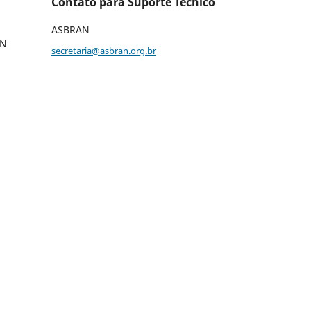
Contato para Suporte Técnico
ASBRAN
AN
secretaria@asbran.org.br