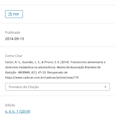
PDF
Publicado
2014-09-15
Como Citar
Cecon, R. S., Gusmão, L. S., & Priore, S. E. (2014). Transtornos alimentares e
síndrome metabólica na adolescência.
Revista Da Associação Brasileira De
Nutrição - RASBRAN
,
6
(1), 47–53. Recuperado de
https://www.rasbran.com.br/rasbran/article/view/175
Fomatos de Citação
Edição
v. 6 n. 1 (2014)